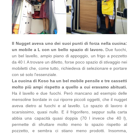
Il Nugget aveva uno dei suoi punti di forza nella cucina:
un mobile a L con un bello spazio di lavoro.
Due fuochi,
un bel lavello, ampio piano di appoggio, un frigo a pozzetto
da 40 l. A trovare un difetto, forse poco spazio di stivaggio nei
mobiletti che, come tutto, richiedeva di selezionare e portare
con sé solo l'essenziale.
La cucina di Koso ha un bel mobile pensile e tre cassetti
molto più ampi rispetto a quello a cui eravamo abituati.
Ha il lavello e due fuochi. Però mancano ad esempio delle
mensoline bordate in cui riporre piccoli oggetti, che il nugget
aveva dietro ai fuochi e al lavello. Lo spazio di lavoro è
scarsissimo, quasi nullo. E il frigorifero, seppur sulla carta
abbia una capacità quasi doppia (70 l invece che 40 l),
permette di sfruttare molto meno lo spazio rispetto al
pozzetto, e sembra ci stiano meno prodotti. Insomma,