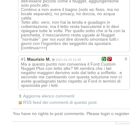
dell'essere piccolo come il Nugget, aggiungendone
solo pochi altri.
Continui a non avere il bagno (solo wc fisso, ma no
locale separato), no privacy, no doccia, no acqua
calda.
Tetto alto: vero, non hai la tenda e guadagni in
coibentazione, ma il letto resta basculante e lo devi
ripiegare tutte le volte. Per quello sotto che si fa con la
panchetta, il meccanismo resta uguale al Nugget
"normale": per noi vuol dire doverlo smontare tutti i
giorni con l'ingombro dei seggiolini da spostare.
[continua>>>]
0
#1
Maurizio M.
2021-01-10 21:36
Ma a questo punto non conveniva il Ford Custom
Nugget Plus con tetto alto? Mi sembra che i lati
negativi maggiori derivino solo dal tetto a soffietto...e
secondo me cambiando con questa soluzione non ci
avete guadagnato tanto rispetto al Ford in termini di
spaziosità per i letti.
Aggiorna elenco commenti
RSS feed dei commenti di questo post.
You have no rights to post comments. Please login o register
JComments