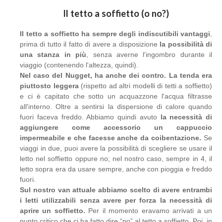
Il tetto a soffietto (o no?)
Il tetto a soffietto ha sempre degli indiscutibili vantaggi
,
prima di tutto il fatto di avere a disposizione
la possibilità di
una stanza in più
, senza averne l'ingombro durante il
viaggio (contenendo l'altezza, quindi).
Nel caso del Nugget, ha anche dei contro.
La tenda era
piuttosto leggera
(rispetto ad altri modelli di tetti a soffietto)
e ci è capitato che sotto un acquazzone l'acqua filtrasse
all'interno. Oltre a sentirsi la dispersione di calore quando
fuori faceva freddo. Abbiamo quindi avuto
la necessità di
aggiungere come accessorio un cappuccio
impermeabile e che facesse anche da coibentazione.
Se
viaggi in due, puoi avere la possibilità di scegliere se usare il
letto nel soffietto oppure no; nel nostro caso, sempre in 4, il
letto sopra era da usare sempre, anche con pioggia e freddo
fuori.
Sul nostro van attuale abbiamo scelto di avere entrambi
i letti utilizzabili senza avere per forza la necessità di
aprire un soffietto.
Per il momento eravamo arrivati a un
punto critico che ci ha fatto dire “no” al tetto a soffietto. Poi, in