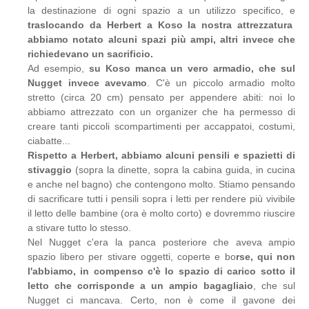
la destinazione di ogni spazio a un utilizzo specifico, e
traslocando da Herbert a Koso la nostra attrezzatura
abbiamo notato alcuni spazi più ampi, altri invece che
richiedevano un sacrificio.
Ad esempio,
su Koso manca un vero armadio, che sul
Nugget invece avevamo
. C'è un piccolo armadio molto
stretto (circa 20 cm) pensato per appendere abiti: noi lo
abbiamo attrezzato con un organizer che ha permesso di
creare tanti piccoli scompartimenti per accappatoi, costumi,
ciabatte...
Rispetto a Herbert, abbiamo alcuni pensili e spazietti di
stivaggio
(sopra la dinette, sopra la cabina guida, in cucina
e anche nel bagno) che contengono molto. Stiamo pensando
di sacrificare tutti i pensili sopra i letti per rendere più vivibile
il letto delle bambine (ora è molto corto) e dovremmo riuscire
a stivare tutto lo stesso.
Nel Nugget c'era la panca posteriore che aveva ampio
spazio libero per stivare oggetti, coperte e bo
rse, qui non
l'abbiamo, in compenso c'è lo spazio di carico sotto il
letto che corrisponde a un ampio bagagliaio
, che sul
Nugget ci mancava. Certo, non è come il gavone dei