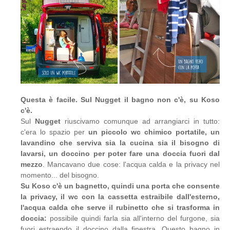
Questa è facile. Sul Nugget il bagno non c'è, su Koso
c'è.
Sul
Nugget
riuscivamo comunque ad arrangiarci in tutto:
c'era lo spazio per
un piccolo wc chimico portatile, un
lavandino che serviva sia la cucina sia il bisogno di
lavarsi, un doccino per poter fare una doccia fuori dal
mezzo
. Mancavano due cose: l'acqua calda e la privacy nel
momento... del bisogno.
Su Koso c'è un bagnetto, quindi una porta che consente
la privacy, il wc con la cassetta estraibile dall'esterno,
l'acqua calda che serve il rubinetto che si trasforma in
doccia:
possibile quindi farla sia all'interno del furgone, sia
fuori estraendo il doccino dalla finestra. Questo bagno in