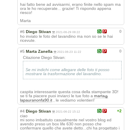
hai fatto bene ad avvisarmi, erano finite nello spam ma
ora le ho recuperate... grazie! Ti rispondo appena
riesco!
Marta
0
#6
Diego Stivan
2021-06-29 08:22
ho inviato le foto del lavandino ma non so se le hai
ricevute.
0
#5
Marta Zanella
2021-06-23 11:22
Citazione Diego Stivan:
Se mi indichi come allegare delle foto ti posso
mostrare la trasformazione del lavandino.
caspita interessante questa cosa della stampante 3D!
se ti fa piacere puoi inviarci le tue foto a
marta
lapauranonfa90.it
, le vediamo volentieri!
+2
#4
Diego Stivan
2021-06-22 15:12
ciao
mi sono imbattuto casualmente nel vostro blog ed
avendo preso un box life 630 non posso che
confermare quello che avete detto...chi ha progettato i