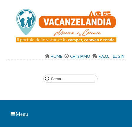
HOME
CHI SIAMO
F.A.Q.
LOGIN
C
e
r
c
a
.
.
.
Menu