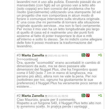
lavandini non è uso alla pulizia. Essendo passati da un
mansardato (con figli) ad un grosso van a tetto alto
(solo coppia) ero ben conscio del problema che ho
risolto (parzialmente) utilizzando una stampante 3d ed
un progetto che non comportava in alcun modo di
forare o comunque intervenire sulla struttura originale.
E' una cosa che mi permette di tornare alla situazione
originale quando servisse...ma non lo farò certamente.
Per inciso il mio van ha un letto longitudinale più largo
di quello di casa ed è realmente uno dei punti forti
assieme al fatto di poter trasportare le due e.mtb
all'interno e sotto lo stesso. Se mi indichi come allegare
delle foto ti posso mostrare la trasformazione del
lavandino.
+1
#3
Marta Zanella
2021-01-11 09:51
[>>>continua]
Ora, queste “scomodità” erano accettabili in cambio di
dimensioni da auto, ma se devo passare alle
dimensioni del Nugget Plus, che ha l'ingombro quasi
come il 540 (solo 7 cm in meno di lunghezza, ma
persino più alto), allora non ne vale la pena. Per noi
(sottolineo per noi, ognuno ha giustamente le sue
preferenze) il Nugget Plus ha veramente poco senso di
esistere...
+1
#2
Marta Zanella
2021-01-11 09:50
Ciao Maurizio, grazie per il commento.
Rispetto a un furgone 540, il Nugget Plus tetto alto non
lo avremmo scelto. In pratica perde i vantaggi