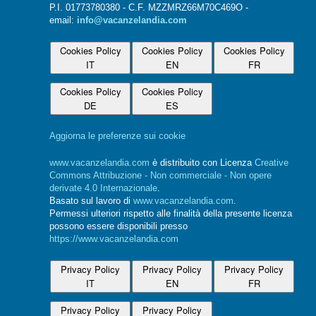
P.I. 01773780380 - C.F. MZZMRZ66M70C469O -
email:
info@vacanzelandia.com
Cookies Policy
Cookies Policy
Cookies Policy
IT
EN
FR
Cookies Policy
Cookies Policy
DE
ES
Aggiorna le preferenze sui cookie
www.vacanzelandia.com
è distribuito con Licenza
Creative
Commons Attribuzione - Non commerciale - Non opere
derivate 4.0 Internazionale
.
Basato sul lavoro di
www.vacanzelandia.com
.
Permessi ulteriori rispetto alle finalità della presente licenza
possono essere disponibili presso
https://www.vacanzelandia.com
Privacy Policy
Privacy Policy
Privacy Policy
IT
EN
FR
Privacy Policy
Privacy Policy