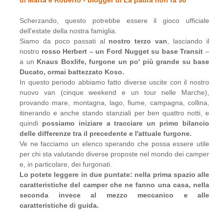
di Marta e Roberto - blogger di La paura non fa 90
Scherzando, questo potrebbe essere il gioco ufficiale
dell'estate della nostra famiglia.
Siamo da poco passati al
nostro terzo van
, lasciando il
nostro
rosso Herbert – un Ford Nugget su base Transit
–
a un
Knaus Boxlife, furgone un po' più grande su base
Ducato, ormai battezzato Koso.
In questo periodo abbiamo fatto diverse uscite con il nostro
nuovo van (cinque weekend e un tour nelle Marche),
provando mare, montagna, lago, fiume, campagna, collina,
itinerando e anche stando stanziali per ben quattro notti, e
quindi
possiamo iniziare a tracciare un primo bilancio
delle differenze tra il precedente e l'attuale furgone.
Ve ne facciamo un elenco sperando che possa essere utile
per chi sta valutando diverse proposte nel mondo dei camper
e, in particolare, dei furgonati.
Lo potete leggere in due puntate: nella prima spazio alle
caratteristiche del camper che ne fanno una casa, nella
seconda invece al mezzo meccanico e alle
caratteristiche di guida.