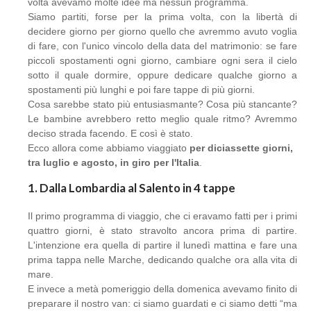
volta avevamo molte idee ma nessun programma.
Siamo partiti, forse per la prima volta, con la libertà di
decidere giorno per giorno quello che avremmo avuto voglia
di fare, con l'unico vincolo della data del matrimonio: se fare
piccoli spostamenti ogni giorno, cambiare ogni sera il cielo
sotto il quale dormire, oppure dedicare qualche giorno a
spostamenti più lunghi e poi fare tappe di più giorni.
Cosa sarebbe stato più entusiasmante? Cosa più stancante?
Le bambine avrebbero retto meglio quale ritmo? Avremmo
deciso strada facendo. E così è stato.
Ecco allora come abbiamo viaggiato
per diciassette giorni,
tra luglio e agosto, in giro per l'Italia
.
1. Dalla Lombardia al Salento in 4 tappe
Il primo programma di viaggio, che ci eravamo fatti per i primi
quattro giorni, è stato stravolto ancora prima di partire.
L'intenzione era quella di partire il lunedì mattina e fare una
prima tappa nelle Marche, dedicando qualche ora alla vita di
mare.
E invece a metà pomeriggio della domenica avevamo finito di
preparare il nostro van: ci siamo guardati e ci siamo detti “ma