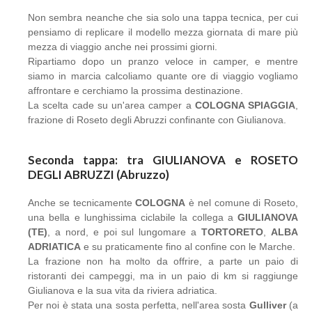
Non sembra neanche che sia solo una tappa tecnica, per cui
pensiamo di replicare il modello mezza giornata di mare più
mezza di viaggio anche nei prossimi giorni.
Ripartiamo dopo un pranzo veloce in camper, e mentre
siamo in marcia calcoliamo quante ore di viaggio vogliamo
affrontare e cerchiamo la prossima destinazione.
La scelta cade su un'area camper a
COLOGNA SPIAGGIA
,
frazione di Roseto degli Abruzzi confinante con Giulianova.
Seconda tappa: tra GIULIANOVA e ROSETO
DEGLI ABRUZZI (Abruzzo)
Anche se tecnicamente
COLOGNA
è nel comune di Roseto,
una bella e lunghissima ciclabile la collega a
GIULIANOVA
(TE)
, a nord, e poi sul lungomare a
TORTORETO
,
ALBA
ADRIATICA
e su praticamente fino al confine con le Marche.
La frazione non ha molto da offrire, a parte un paio di
ristoranti dei campeggi, ma in un paio di km si raggiunge
Giulianova e la sua vita da riviera adriatica.
Per noi è stata una sosta perfetta, nell'area sosta
Gulliver
(a