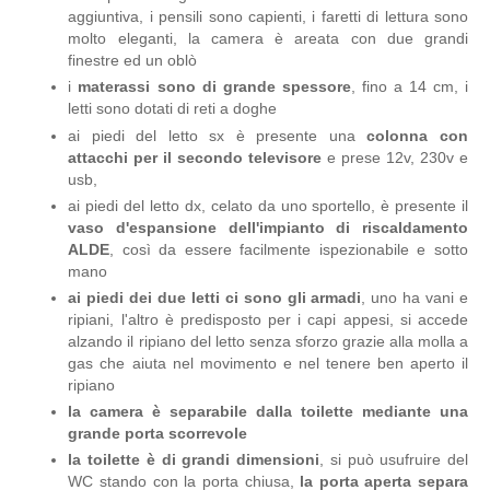
aggiuntiva, i pensili sono capienti, i faretti di lettura sono
molto eleganti, la camera è areata con due grandi
finestre ed un oblò
i
materassi sono di grande spessore
, fino a 14 cm, i
letti sono dotati di reti a doghe
ai piedi del letto sx è presente una
colonna con
attacchi per il secondo televisore
e prese 12v, 230v e
usb,
ai piedi del letto dx, celato da uno sportello, è presente il
vaso d'espansione dell'impianto di riscaldamento
ALDE
, così da essere facilmente ispezionabile e sotto
mano
ai piedi dei due letti ci sono gli armadi
, uno ha vani e
ripiani, l'altro è predisposto per i capi appesi, si accede
alzando il ripiano del letto senza sforzo grazie alla molla a
gas che aiuta nel movimento e nel tenere ben aperto il
ripiano
la camera è separabile dalla toilette mediante una
grande porta scorrevole
la toilette è di grandi dimensioni
, si può usufruire del
WC stando con la porta chiusa,
la porta aperta separa