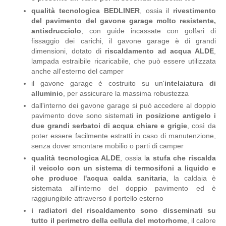
qualità tecnologica BEDLINER
, ossia il
rivestimento
del pavimento del gavone garage molto resistente,
antisdrucciolo
, con guide incassate con golfari di
fissaggio dei carichi, il gavone garage è di grandi
dimensioni, dotato di
riscaldamento ad acqua ALDE
,
lampada estraibile ricaricabile, che può essere utilizzata
anche all'esterno del camper
il gavone garage è costruito su un'
intelaiatura di
alluminio
, per assicurare la massima robustezza
dall'interno dei gavone garage si può accedere al doppio
pavimento dove sono sistemati
in posizione antigelo i
due grandi serbatoi di acqua chiare e grigie
, così da
poter essere facilmente estratti in caso di manutenzione,
senza dover smontare mobilio o parti di camper
qualità tecnologica ALDE
, ossia l
a stufa che riscalda
il veicolo con un sistema di termosifoni a liquido e
che produce l'acqua calda sanitaria
, la caldaia è
sistemata all'interno del doppio pavimento ed è
raggiungibile attraverso il portello esterno
i radiatori del riscaldamento sono disseminati su
tutto il perimetro della cellula del motorhome
, il calore