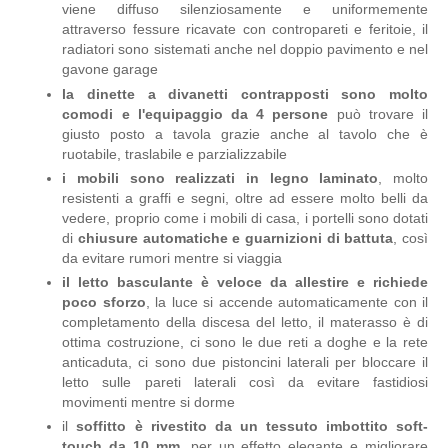
viene diffuso silenziosamente e uniformemente
attraverso fessure ricavate con contropareti e feritoie, il
radiatori sono sistemati anche nel doppio pavimento e nel
gavone garage
la dinette a divanetti contrapposti sono molto
comodi e l'equipaggio da 4 persone
può trovare il
giusto posto a tavola grazie anche al tavolo che è
ruotabile, traslabile e parzializzabile
i mobili sono realizzati in legno laminato
, molto
resistenti a graffi e segni, oltre ad essere molto belli da
vedere, proprio come i mobili di casa, i portelli sono dotati
di
chiusure automatiche e guarnizioni di battuta
, così
da evitare rumori mentre si viaggia
il letto basculante è veloce da allestire e richiede
poco sforzo
, la luce si accende automaticamente con il
completamento della discesa del letto, il materasso è di
ottima costruzione, ci sono le due reti a doghe e la rete
anticaduta, ci sono due pistoncini laterali per bloccare il
letto sulle pareti laterali così da evitare fastidiosi
movimenti mentre si dorme
il
soffitto è rivestito da un tessuto imbottito soft-
touch da 10 mm
, per un effetto elegante e migliorare