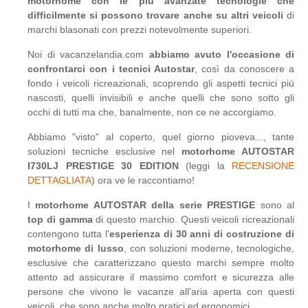
motorhome con le più avanzate tecnologie che
difficilmente si possono trovare anche su altri veicoli
di
marchi blasonati con prezzi notevolmente superiori.
Noi di vacanzelandia.com
abbiamo avuto l'occasione di
confrontarci con i tecnici Autostar
, così da conoscere a
fondo i veicoli ricreazionali, scoprendo gli aspetti tecnici più
nascosti, quelli invisibili e anche quelli che sono sotto gli
occhi di tutti ma che, banalmente, non ce ne accorgiamo.
Abbiamo "visto" al coperto, quel giorno pioveva..., tante
soluzioni tecniche esclusive nel
motorhome AUTOSTAR
I730LJ PRESTIGE 30 EDITION
(leggi la
RECENSIONE
DETTAGLIATA
) ora ve le raccontiamo!
I
motorhome AUTOSTAR della serie PRESTIGE
sono al
top di gamma
di questo marchio. Questi veicoli ricreazionali
contengono tutta l'
esperienza di 30 anni di costruzione di
motorhome di lusso
, con soluzioni moderne, tecnologiche,
esclusive che caratterizzano questo marchi sempre molto
attento ad assicurare il massimo comfort e sicurezza alle
persone che vivono le vacanze all'aria aperta con questi
veicoli, che sono anche molto pratici ed ergonomici.