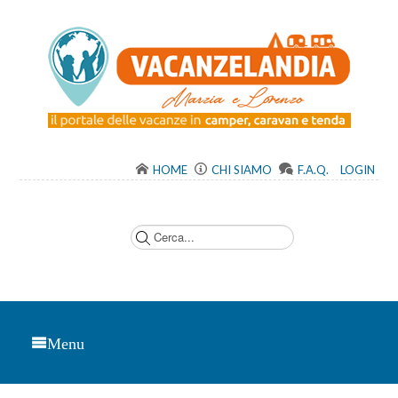
HOME
CHI SIAMO
F.A.Q.
LOGIN
C
e
r
c
a
.
.
.
Menu