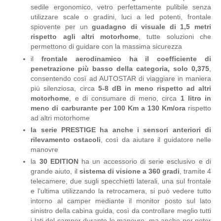
sedile ergonomico, vetro perfettamente pulibile senza
utilizzare scale o gradini, luci a led potenti, frontale
spiovente per un
guadagno di visuale di 1,5 metri
rispetto agli altri motorhome
, tutte soluzioni che
permettono di guidare con la massima sicurezza
il
frontale aerodinamico ha il coefficiente di
penetrazione più basso della categoria, solo 0,375
,
consentendo così ad AUTOSTAR di viaggiare in maniera
più silenziosa, circa
5-8 dB in meno rispetto ad altri
motorhome
, e di consumare di meno, circa
1 litro in
meno di carburante per 100 Km a 130 Km/ora
rispetto
ad altri motorhome
la serie PRESTIGE ha anche i sensori anteriori di
rilevamento ostacoli
, così da aiutare il guidatore nelle
manovre
la
30 EDITION
ha un accessorio di serie esclusivo e di
grande aiuto, il
sistema di visione a 360 gradi
, tramite 4
telecamere, due sugli specchietti laterali, una sul frontale
e l'ultima utilizzando la retrocamera, si può vedere tutto
intorno al camper mediante il monitor posto sul lato
sinistro della cabina guida, così da controllare meglio tutti
i lati del camper durante le manovre, ma anche per poter