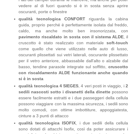
vedere al di fuori quando si è in sosta senza aprire
oscuranti, porte o finestre
qualità tecnologica CONFORT
riguarda la cabina
guida, proprio perché è perfettamente isolata dal freddo,
caldo, ma anche molto ben insonorizzata, con
pavimento riscaldato in sosta con il sistema ALDE
, il
cruscotto è stato realizzato con materiale
soft-touch
come quello che viene utilizzato nelle auto di lusso,
oscuranti plissettati sui vetri laterali, oscurante plissettato
per il vetro anteriore, abbassabile dall'alto o alzabile dal
basso, tendine parasole integrate sul soffitto,
cruscotto
con riscaldamento ALDE funzionante anche quando
si è in sosta
qualità tecnologica 4 SIEGES
, 4 veri posti in viaggio, i
2
sedili nascosti sotto i divanetti della dinette
possono
essere facilmente estratti e i due passeggeri della cellula
possono viaggiare con la massima sicurezza, i sedili sono
molto comodi, con ottime imbottiture, appoggiatesta,
cinture a 3 punti di attacco
qualità tecnologica ISOFIX
, i due sedili della cellula
sono dotati di attacchi Isofix, così da poter assicurare i