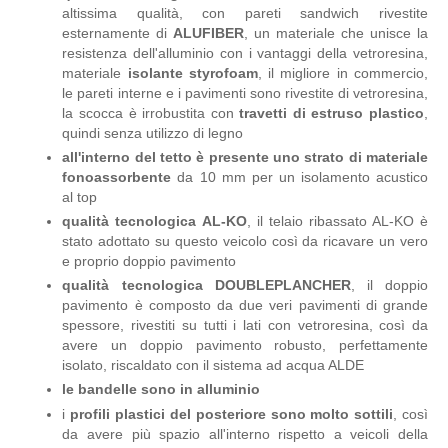
altissima qualità, con pareti sandwich rivestite
esternamente di
ALUFIBER
, un materiale che unisce la
resistenza dell'alluminio con i vantaggi della vetroresina,
materiale
isolante styrofoam
, il migliore in commercio,
le pareti interne e i pavimenti sono rivestite di vetroresina,
la scocca è irrobustita con
travetti di estruso plastico
,
quindi senza utilizzo di legno
all'interno del tetto è presente uno strato di materiale
fonoassorbente
da 10 mm per un isolamento acustico
al top
qualità tecnologica AL-KO
, il telaio ribassato AL-KO è
stato adottato su questo veicolo così da ricavare un vero
e proprio doppio pavimento
qualità tecnologica DOUBLEPLANCHER
, il doppio
pavimento è composto da due veri pavimenti di grande
spessore, rivestiti su tutti i lati con vetroresina, così da
avere un doppio pavimento robusto, perfettamente
isolato, riscaldato con il sistema ad acqua ALDE
le bandelle sono in alluminio
i
profili plastici del posteriore sono molto sottili
, così
da avere più spazio all'interno rispetto a veicoli della