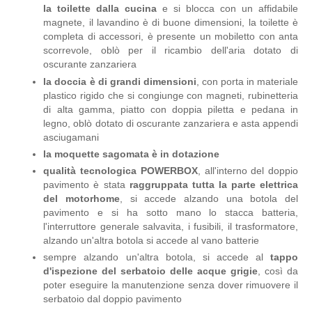
la toilette dalla cucina
e si blocca con un affidabile
magnete, il lavandino è di buone dimensioni, la toilette è
completa di accessori, è presente un mobiletto con anta
scorrevole, oblò per il ricambio dell'aria dotato di
oscurante zanzariera
la doccia è di grandi dimensioni
, con porta in materiale
plastico rigido che si congiunge con magneti, rubinetteria
di alta gamma, piatto con doppia piletta e pedana in
legno, oblò dotato di oscurante zanzariera e asta appendi
asciugamani
la moquette sagomata è in dotazione
qualità tecnologica POWERBOX
, all'interno del doppio
pavimento è stata
raggruppata tutta la parte elettrica
del motorhome
, si accede alzando una botola del
pavimento e si ha sotto mano lo stacca batteria,
l'interruttore generale salvavita, i fusibili, il trasformatore,
alzando un'altra botola si accede al vano batterie
sempre alzando un'altra botola, si accede al
tappo
d'ispezione del serbatoio delle acque grigie
, così da
poter eseguire la manutenzione senza dover rimuovere il
serbatoio dal doppio pavimento