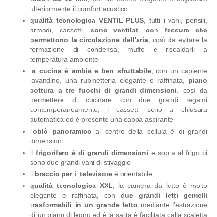
ulteriormente il comfort acustico
qualità tecnologica VENTIL PLUS
, tutti i vani, pensili,
armadi, cassetti,
sono ventilati con fessure che
permettono la circolazione dell'aria
, così da evitare la
formazione di condensa, muffe e riscaldarli a
temperatura ambiente
la cucina è ambia e ben sfruttabile
, con un capiente
lavandino, una rubinetteria elegante e raffinata,
piano
cottura a tre fuochi di grandi dimensioni
, così da
permettere di cucinare con due grandi tegami
contemporaneamente, i cassetti sono a chiusura
automatica ed è presente una cappa aspirante
l'
oblò panoramico
al centro della cellula è di grandi
dimensioni
il
frigorifero è di grandi dimensioni
e sopra al frigo ci
sono due grandi vani di stivaggio
il
braccio per il televisore
è orientabile
qualità tecnologica XXL
, la camera da letto è molto
elegante e raffinata, con
due grandi letti gemelli
trasformabili in un grande letto
mediante l'estrazione
di un piano di legno ed è la salita è facilitata dalla scaletta