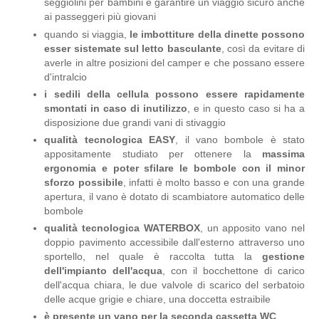
seggiolini per bambini e garantire un viaggio sicuro anche
ai passeggeri più giovani
quando si viaggia,
le imbottiture della dinette possono
esser sistemate sul letto basculante
, così da evitare di
averle in altre posizioni del camper e che possano essere
d'intralcio
i sedili della cellula possono essere rapidamente
smontati in caso di inutilizzo
, e in questo caso si ha a
disposizione due grandi vani di stivaggio
qualità tecnologica EASY
, il vano bombole è stato
appositamente studiato per ottenere la
massima
ergonomia e poter sfilare le bombole con il minor
sforzo possibile
, infatti è molto basso e con una grande
apertura, il vano è dotato di scambiatore automatico delle
bombole
qualità tecnologica WATERBOX
, un apposito vano nel
doppio pavimento accessibile dall'esterno attraverso uno
sportello, nel quale è raccolta tutta la
gestione
dell'impianto dell'acqua
, con il bocchettone di carico
dell'acqua chiara, le due valvole di scarico del serbatoio
delle acque grigie e chiare, una doccetta estraibile
è presente un vano per la seconda cassetta WC