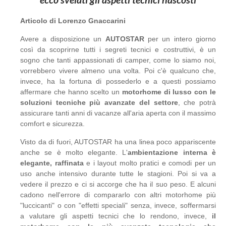
Articolo di Lorenzo Gnaccarini
Avere a disposizione un
AUTOSTAR
per un intero giorno
così da scoprirne tutti i segreti tecnici e costruttivi, è un
sogno che tanti appassionati di camper, come lo siamo noi,
vorrebbero vivere almeno una volta. Poi c'è qualcuno che,
invece, ha la fortuna di possederlo e a questi possiamo
affermare che hanno scelto un
motorhome di lusso con le
soluzioni tecniche più avanzate del settore
, che potrà
assicurare tanti anni di vacanze all'aria aperta con il massimo
comfort e sicurezza.
Visto da di fuori, AUTOSTAR ha una linea poco appariscente
anche se è molto elegante. L'
ambientazione interna è
elegante, raffinata
e i layout molto pratici e comodi per un
uso anche intensivo durante tutte le stagioni. Poi si va a
vedere il prezzo e ci si accorge che ha il suo peso. E alcuni
cadono nell'errore di compararlo con altri motorhome più
"luccicanti" o con "effetti speciali" senza, invece, soffermarsi
a valutare gli aspetti tecnici che lo rendono, invece,
il