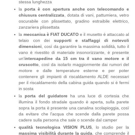
stessa lunghezza
la
porta è con apertura anche con telecomando e
chiusura centralizzata
, dotata di vani, pattumiera, vetro
oscurabile con plissettato, gradino estraibile elettrico,
zanzariera plissettata
la
meccanica è FIAT DUCATO
e il musetto è attaccato al
telaio con dei
supporti e staffaggi di notevoli
dimensioni
, così da garantire la massima solidità, tutto il
vano è rivestito di materiale insonorizzante, è presente
un'
intercapedine da 15 cm tra il vano motore e il
cruscotto
, così da isolarlo maggiormente dai rumori del
motore e dalle temperature esterne e per poter
contenere gli impianti di riscaldamento ALDE necessari
per il riscaldamento della cabina guida quando si è fermi
in sosta
la
porta del guidatore
ha una luce di cortesia che
illumina il fondo stradale quando è aperta, sulla parete
sopra la porta è presente una canalina scolapioggia, così
da evitare che l'acqua che scende dalla parete possa
cadere sulla persona che sale o scende dal camper
qualità tecnologica VISION PLUS
, lo studio per la
massima visibilità durante la guida
, che comprende il