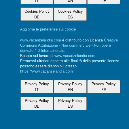
IT
EN
FR
Cookies Policy
Cookies Policy
DE
ES
Aggiorna le preferenze sui cookie
www.vacanzelandia.com
è distribuito con Licenza
Creative
Commons Attribuzione - Non commerciale - Non opere
derivate 4.0 Internazionale
.
Basato sul lavoro di
www.vacanzelandia.com
.
Permessi ulteriori rispetto alle finalità della presente licenza
possono essere disponibili presso
https://www.vacanzelandia.com
Privacy Policy
Privacy Policy
Privacy Policy
IT
EN
FR
Privacy Policy
Privacy Policy
DE
ES