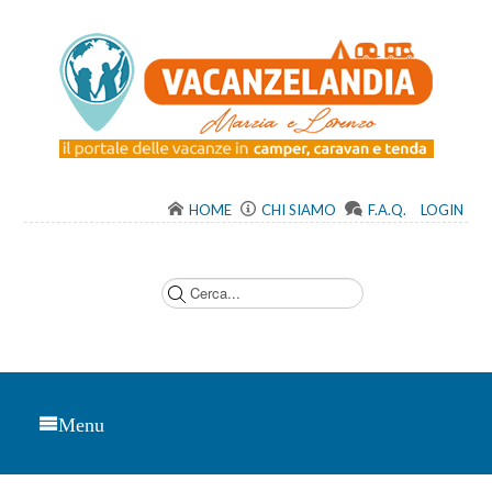
HOME
CHI SIAMO
F.A.Q.
LOGIN
C
e
r
c
a
.
.
.
Menu