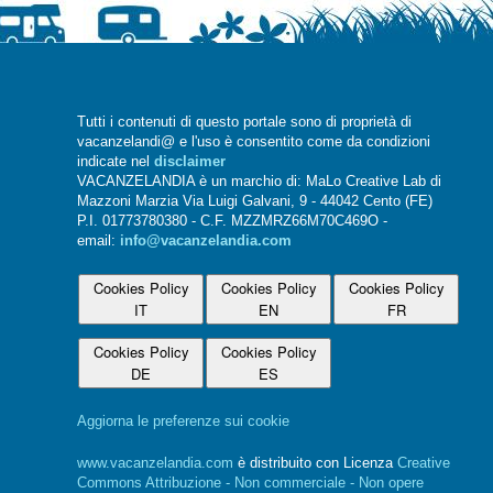
Tutti i contenuti di questo portale sono di proprietà di
vacanzelandi@ e l'uso è consentito come da condizioni
indicate nel
disclaimer
VACANZELANDIA è un marchio di: MaLo Creative Lab di
Mazzoni Marzia Via Luigi Galvani, 9 - 44042 Cento (FE)
P.I. 01773780380 - C.F. MZZMRZ66M70C469O -
email:
info@vacanzelandia.com
Cookies Policy
Cookies Policy
Cookies Policy
IT
EN
FR
Cookies Policy
Cookies Policy
DE
ES
Aggiorna le preferenze sui cookie
www.vacanzelandia.com
è distribuito con Licenza
Creative
Commons Attribuzione - Non commerciale - Non opere