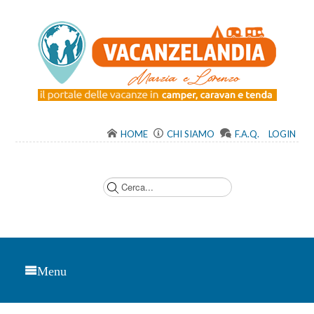
HOME
CHI SIAMO
F.A.Q.
LOGIN
C
e
r
c
a
.
.
.
Menu